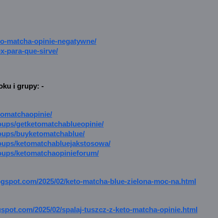
eto-matcha-opinie-negatywne/
ex-para-que-sirve/
ku i grupy: -
tomatchaopinie/
oups/getketomatchablueopinie/
oups/buyketomatchablue/
oups/ketomatchabluejakstosowa/
oups/ketomatchaopinieforum/
ogspot.com/2025/02/keto-matcha-blue-zielona-moc-na.html
gspot.com/2025/02/spalaj-tuszcz-z-keto-matcha-opinie.html