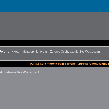
Forum..
->
keto matcha opinie forum – Zdrowe Odchudzanie Bez Wyrzeczeń!
TOPIC: keto matcha opinie forum – Zdrowe Odchudzanie
Odchudzanie Bez Wyrzeczeń!