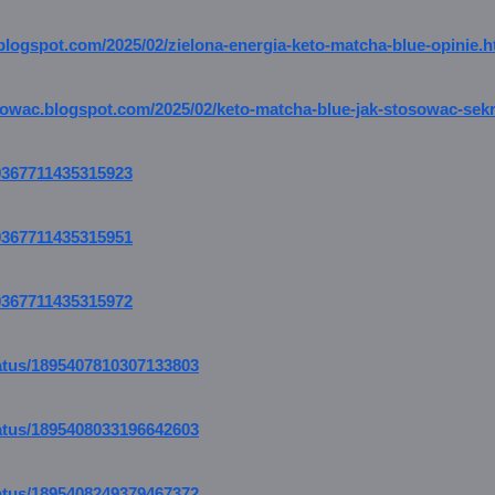
blogspot.com/2025/02/zielona-energia-keto-matcha-blue-opinie.h
sowac.blogspot.com/2025/02/keto-matcha-blue-jak-stosowac-sekr
919367711435315923
919367711435315951
919367711435315972
tatus/1895407810307133803
tatus/1895408033196642603
tatus/1895408249379467372