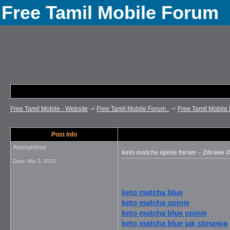
Free Tamil Mobile Forum
Free Tamil Mobile - Website
->
Free Tamil Mobile Forum..
->
Free Tamil Mobile 
Post Info
Anonymous
keto matcha opinie forum – Zdrowe 
Date:
Mar 3, 2025
keto matcha blue
keto matcha opinie
keto matcha blue opinie
keto matcha blue jak stosowa