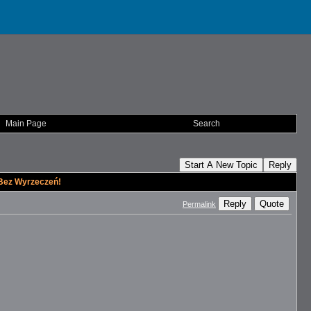
Main Page
Search
Start A New Topic
Reply
 Bez Wyrzeczeń!
Reply
Quote
Permalink