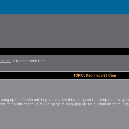
Forum..
->
Keonhacai88 Cam
TOPIC: Keonhacai88 Cam
ung cp t l kèo nhà cái, bng xp hng, lch thi u, kt qu và t s trc tip theo thi gian t
thin, tc cp nht nhanh và d liu c sp xp rõ ràng giúp vic tra cu thun tin hn mi ng