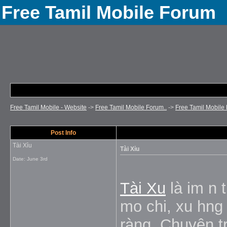
Free Tamil Mobile Forum
Free Tamil Mobile - Website
->
Free Tamil Mobile Forum..
->
Free Tamil Mobile 
Post Info
Tài Xỉu
Tài Xỉu
Date:
June 3rd
Tài Xu
là im n 
mo chi, xu hng v
ràng. Chuyên tr