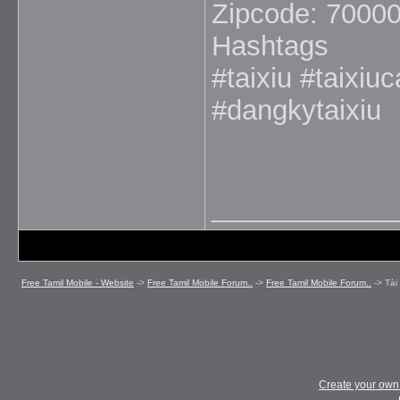
Zipcode: 7000
Hashtags
#taixiu #taixiu
#dangkytaixiu
_____________
Free Tamil Mobile - Website
->
Free Tamil Mobile Forum..
->
Free Tamil Mobile Forum..
->
Tài
Create your ow