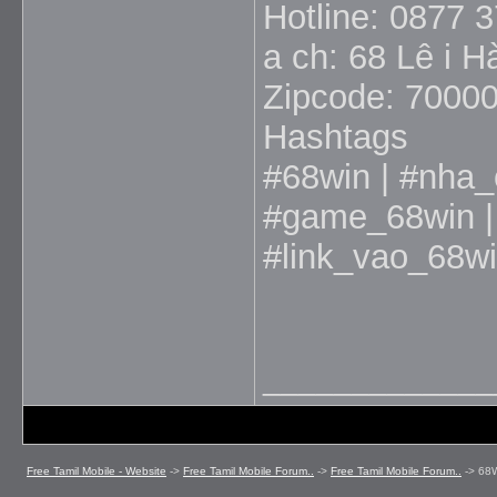
Hotline: 0877 
a ch: 68 Lê i 
Zipcode: 7000
Hashtags
#68win | #nha_
#game_68win | 
#link_vao_68wi
_____________
Free Tamil Mobile - Website
->
Free Tamil Mobile Forum..
->
Free Tamil Mobile Forum..
->
68