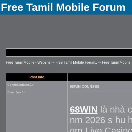
Free Tamil Mobile Forum
Free Tamil Mobile - Website
->
Free Tamil Mobile Forum..
->
Free Tamil Mobile 
Post Info
68wincourses1vn
68WIN COURSES
Date:
July 6th
68WIN
là nhà c
nm 2026 s hu h s
gm Live Casino