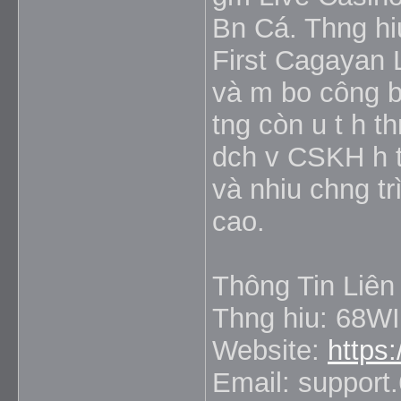
Bn Cá. Thng hi
First Cagayan 
và m bo công bn
tng còn u t h 
dch v CSKH h t
và nhiu chng trì
cao.
Thông Tin Liên
Thng hiu: 68W
Website:
https
Email: suppor