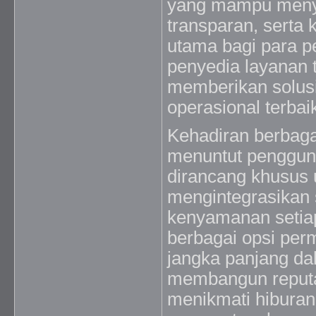
yang mampu menye
transparan, serta 
utama bagi para pe
penyedia layanan 
memberikan solusi
operasional terbai
Kehadiran berbaga
menuntut pengguna 
dirancang khusus 
mengintegrasikan
kenyamanan setia
berbagai opsi per
jangka panjang da
membangun reputas
menikmati hiburan