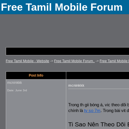
Free Tamil Mobile Forum
Free Tamil Mobile - Website
->
Free Tamil Mobile Forum..
->
Free Tamil Mobile 
Post Info
mcninkkk
mcninkkk
Date:
June 3rd
Trong th gii bóng á, vic theo dõi
chính là 
ty so 7m
. Trong bài vit
Ti Sao Nên Theo Dõi