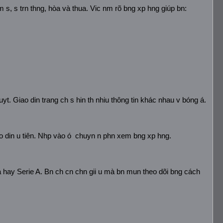
 s, s trn thng, hòa và thua. Vic nm rõ bng xp hng giúp bn:
t. Giao din trang ch s hin th nhiu thông tin khác nhau v bóng á.
o din u tiên. Nhp vào ó  chuyn n phn xem bng xp hng.
iga hay Serie A. Bn ch cn chn gii u mà bn mun theo dõi bng cách 