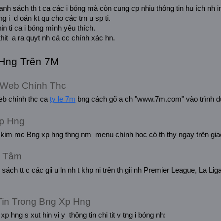
nh sách th t ca các i bóng mà còn cung cp nhiu thông tin hu ích nh im
g i  d oán kt qu cho các trn u sp ti.
 hin ti ca i bóng mình yêu thích.
thit  a ra quyt nh cá cc chính xác hn.
Hng Trên 7M
g Web Chính Thc
eb chính thc ca 
ty le 7m
 bng cách gõ a ch "www.7m.com" vào trình duy
Xp Hng
ìm kim mc Bng xp hng thng nm  menu chính hoc có th thy ngay trên gia
n Tâm
sách tt c các gii u ln nh t khp ni trên th gii nh Premier League, La L
Tin Trong Bng Xp Hng
 hng s xut hin vi y  thông tin chi tit v tng i bóng nh: