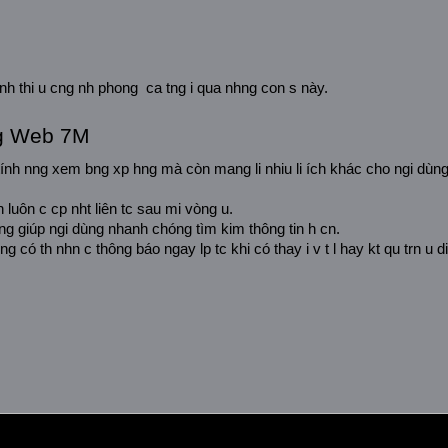
ình thi u cng nh phong  ca tng i qua nhng con s này.
ng Web 7M
tính nng xem bng xp hng mà còn mang li nhiu li ích khác cho ngi dùng
 luôn c cp nht liên tc sau mi vòng u.
 dng giúp ngi dùng nhanh chóng tìm kim thông tin h cn.
ng có th nhn c thông báo ngay lp tc khi có thay i v t l hay kt qu trn u di