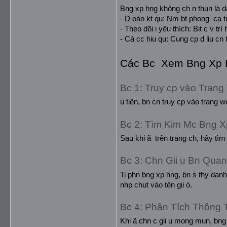
Bng xp hng không ch n thun là da
- D oán kt qu: Nm bt phong  ca tn
- Theo dõi i yêu thích: Bit c v trí
- Cá cc hiu qu: Cung cp d liu cn 
Các Bc  Xem Bng Xp 
Bc 1: Truy cp vào Tran
u tiên, bn cn truy cp vào trang w
Bc 2: Tìm Kim Mc Bng 
Sau khi ã  trên trang ch, hãy t
Bc 3: Chn Gii u Bn Qua
Ti phn bng xp hng, bn s thy danh 
nhp chut vào tên gii ó.
Bc 4: Phân Tích Thông 
Khi ã chn c gii u mong mun, bng xp