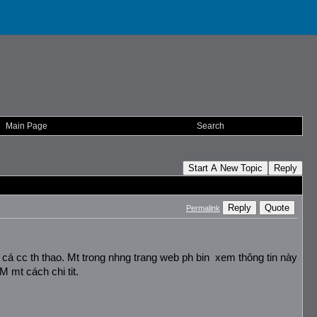
Main Page
Search
Start A New Topic
Reply
Reply
Quote
Permalink
h cá cc th thao. Mt trong nhng trang web ph bin  xem thông tin này 
M mt cách chi tit.