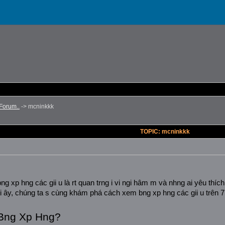
Forum..
->
mcninkkk
TOPIC: mcninkkk
 bng xp hng các gii u là rt quan trng i vi ngi hâm m và nhng ai yêu thíc
 di ây, chúng ta s cùng khám phá cách xem bng xp hng các gii u trên 7
 Bng Xp Hng?