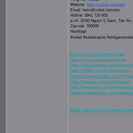
Website:
https://vsbet.monster/
Email: hotro@vsbet.monster
Hotline: 0941 728 603
a ch: 32/60 Nguyn S Sách, Tân Sn,
Zipcode: 700000
Hashtags
#vsbet #vsbetcasino #slotgamevsbe
https://x.com/Vsbetmonster
https://vimeo.com/vsbetmonster
https://www.pinterest.com/Vsbetmon
https://500px.com/p/vsbetmonster
https://www.youtube.com/@Vsb
https://gravatar.com/vsbetmonster
https://www.twitch.tv/vsbetmonster/
https://www.tumblr.com/vsbetm
https://github.com/Vsbetmonste